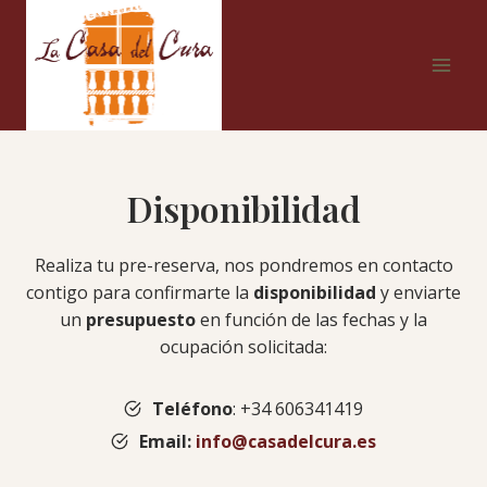
Saltar
al
contenido
Disponibilidad
Realiza tu pre-reserva, nos pondremos en contacto
contigo para confirmarte la
disponibilidad
y enviarte
un
presupuesto
en función de las fechas y la
ocupación solicitada:
Teléfono
: +34 606341419
Email:
info@casadelcura.es