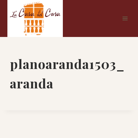
Saltar
al
contenido
planoaranda1503_
aranda