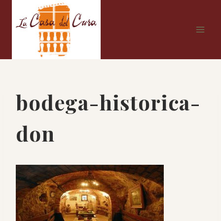
Saltar
al
contenido
bodega-historica-
don