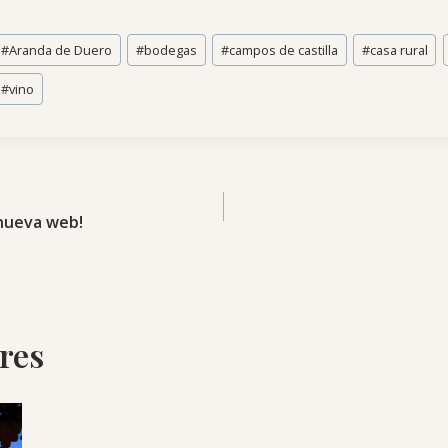
#
Aranda de Duero
#
bodegas
#
campos de castilla
#
casa rural
#
vino
nueva web!
res