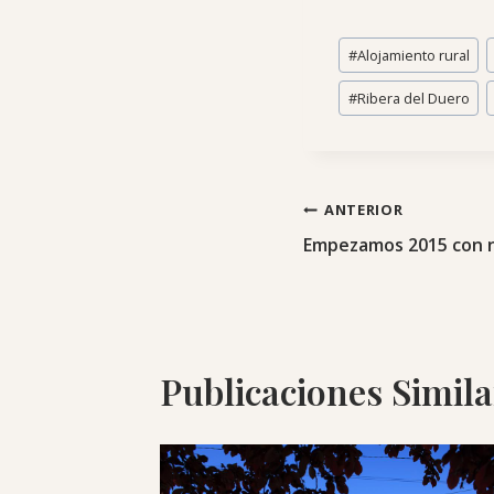
Etiquetas
#
Alojamiento rural
de
la
#
Ribera del Duero
entrada:
Navegación
ANTERIOR
Empezamos 2015 con 
de
entradas
Publicaciones Simila