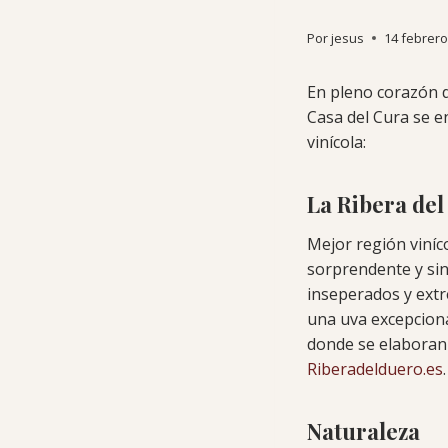
Por
jesus
14 febrero
En pleno corazón d
Casa del Cura se e
vinícola:
La Ribera de
Mejor región viníc
sorprendente y sin
inseperados y extr
una uva excepciona
donde se elaboran 
Riberadelduero.es
Naturaleza