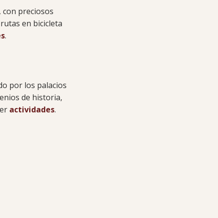
, con preciosos
rutas en bicicleta
es
.
do por los palacios
nios de historia,
Ver
actividades
.