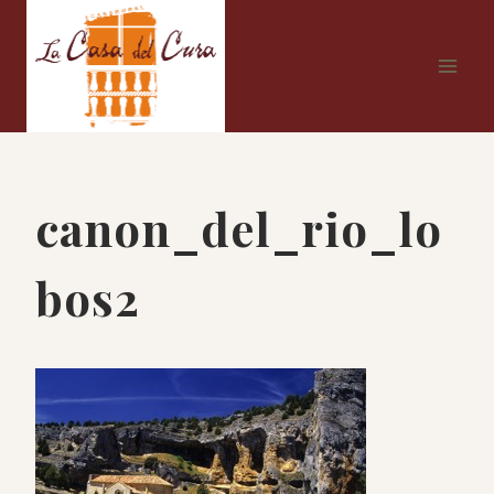
Saltar
al
contenido
canon_del_rio_lo
bos2